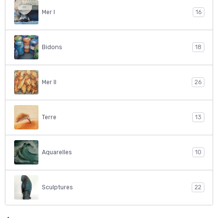
Mer I
16
Bidons
18
Mer II
26
Terre
13
Aquarelles
10
Sculptures
22